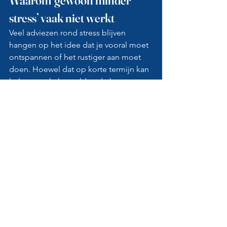
Waarom ‘gewoon minder 
stress’ vaak niet werkt
Veel adviezen rond stress blijven 
hangen op het idee dat je vooral moet 
ontspannen of het rustiger aan moet 
doen. Hoewel dat op korte termijn kan 
helpen, raakt het zelden de kern van 
het probleem.
De reden is eenvoudig: stress versterkt 
processen die er al zijn. Denk aan 
vermijding, perfectionisme, piekeren 
of een sterke nood aan controle. 
Zolang die processen niet worden 
aangepakt, blijft de kans bestaan dat 
klachten terugkomen, zelfs als de 
stress tijdelijk afneemt.