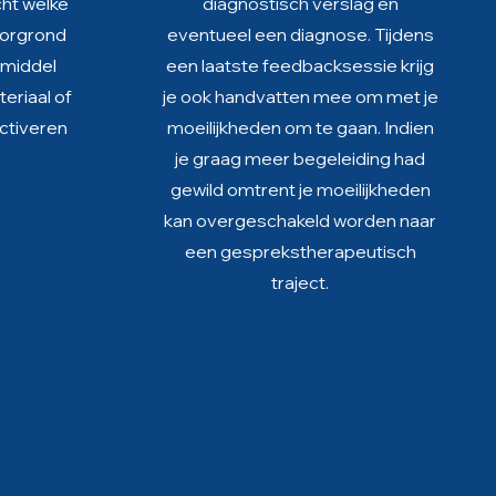
cht welke
diagnostisch verslag en
oorgrond
eventueel een diagnose. Tijdens
rmiddel
een laatste feedbacksessie krijg
eriaal of
je ook handvatten mee om met je
ctiveren
moeilijkheden om te gaan. Indien
je graag meer begeleiding had
gewild omtrent je moeilijkheden
kan overgeschakeld worden naar
een gesprekstherapeutisch
traject.