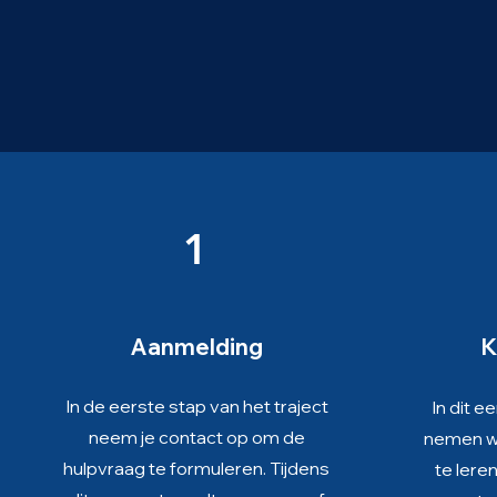
1
Aanmelding
K
In de eerste stap van het traject
In dit e
neem je contact op om de
nemen we
hulpvraag te formuleren. Tijdens
te leren