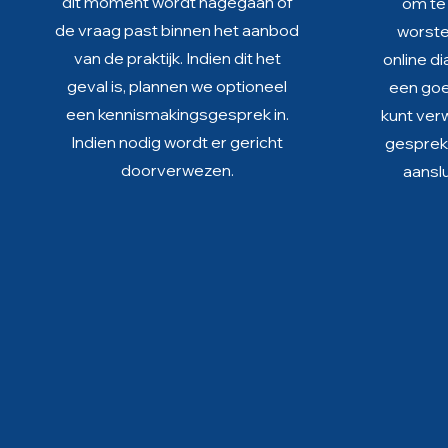
dit moment wordt nagegaan of
om te 
de vraag past binnen het aanbod
worstel
van de praktijk. Indien dit het
online di
geval is, plannen we optioneel
een goed
een kennismakingsgesprek in.
kunt ver
Indien nodig wordt er gericht
gesprek 
doorverwezen.
aanslui