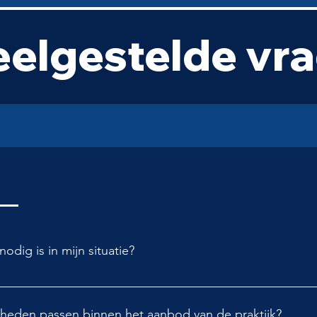
eelgestelde vr
odig is in mijn situatie?
ezen wanneer er onduidelijkheid bestaat over de aard, oor
eter te begrijpen waarom je bepaalde moeilijkheden ervaart
jkheden passen binnen het aanbod van de praktijk?