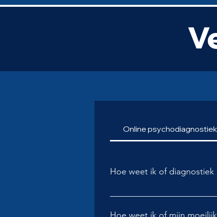
V
Online psychodiagnostiek
Hoe weet ik of diagnostiek n
Psychodiagnostiek is aangew
klachten. Het kan helpen om b
Hoe weet ik of mijn moeili