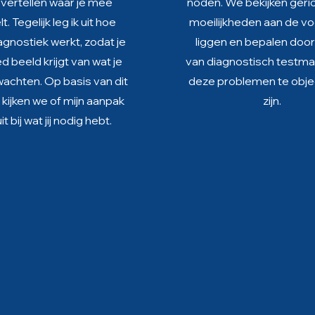
vertellen waar je mee
noden. We bekijken geri
t. Tegelijk leg ik uit hoe
moeilijkheden aan de v
agnostiek werkt, zodat je
liggen en bepalen doo
 beeld krijgt van wat je
van diagnostisch testmat
wachten. Op basis van dit
deze problemen te obje
kijken we of mijn aanpak
zijn.
t bij wat jij nodig hebt.