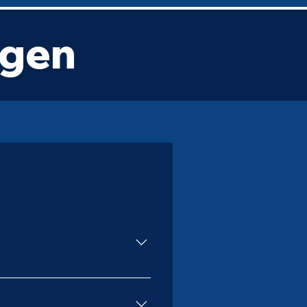
agen
sprong of samenhang van
 en wat er onderliggend