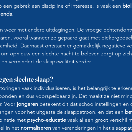
op een gebrek aan discipline of interesse, is vaak een 
biol
genda.
 weer met andere uitdagingen. De vroege ochtendont
ervaren, vooral wanneer ze gepaard gaat met piekergedac
amheid. Daarnaast ontstaan er gemakkelijk negatieve v
 om opnieuw een slechte nacht te beleven zorgt op zich 
n vermindert de slaapkwaliteit verder.
egen slechte slaap?
oringen vaak individualiseren, is het belangrijk te erken
bonden en dus voorspelbaar zijn. Dat maakt ze niet minde
r. Voor 
jongeren
 betekent dit dat schoolinstellingen en
ngen voor het uitgestelde slaappatroon, en dat een
 be
binatie met
 psycho-educatie 
vaak al een groot verschil 
el in het 
normaliseren
 van veranderingen in het slaappat