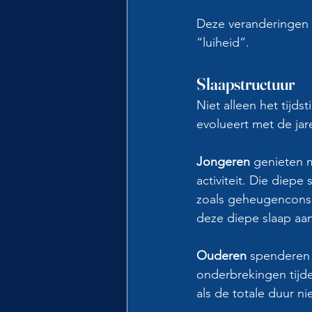
Deze veranderingen z
“luiheid”.
Slaapstructuur
Niet alleen het tijd
evolueert met de jar
Jongeren
 genieten m
activiteit. Die diepe
zoals geheugenconso
deze diepe slaap aanz
Ouderen 
spenderen 
onderbrekingen tijde
als de totale duur ni