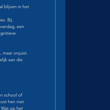
 blijven in het 
s. Bij 
overdag, een 
gnitieve 
 maar onjuist. 
ijk aan die 
n school of 
kost hen niet 
 Wat op het 