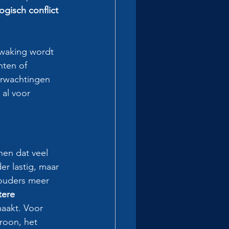
ogisch conflict 
waking wordt 
hten of 
erwachtingen 
al voor 
nen dat veel 
r lastig, maar 
 ouders meer 
tere 
maakt. Voor 
roon, het 