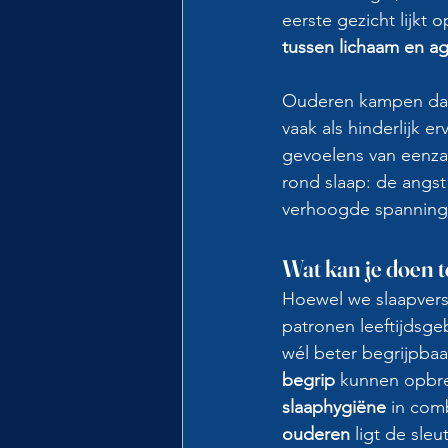
eerste gezicht lijkt 
tussen lichaam en a
Ouderen kampen dan
vaak als hinderlijk 
gevoelens van eenza
rond slaap: de angst
verhoogde spanning e
Wat kan je doen t
Hoewel we slaapverst
patronen leeftijdsge
wél beter begrijpbaa
begrip
 kunnen opbre
slaaphygiëne
 in com
ouderen
 ligt de sleut