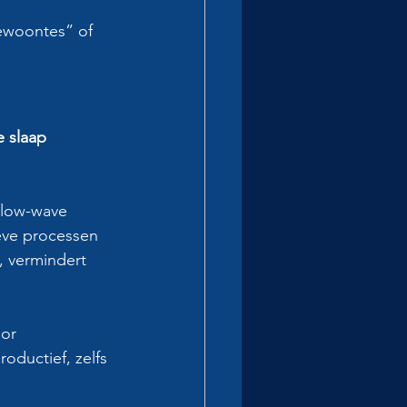
gewoontes” of 
e slaap 
 slow-wave 
ieve processen 
 vermindert 
or 
oductief, zelfs 