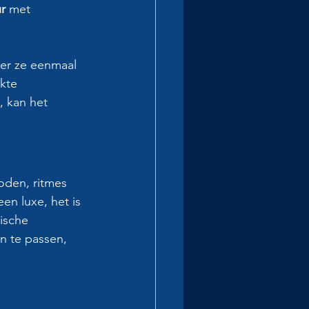
r
 met 
er ze eenmaal 
kte 
, kan het 
den, ritmes 
n luxe, het is 
ische 
n te passen, 