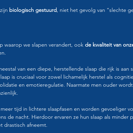
ijn 
biologisch gestuurd
, niet het gevolg van “slechte 
stip waarop we slapen verandert, ook 
de kwaliteit van onz
en. 
eestal van een diepe, herstellende slaap die rijk is aan
 slaap is cruciaal voor zowel lichamelijk herstel als cognit
lidatie en emotieregulatie. Naarmate men ouder wordt,
ienlijk. 
meer tijd in lichtere slaapfasen en worden gevoeliger vo
ns de nacht. Hierdoor ervaren ze hun slaap als minder pr
et drastisch afneemt.