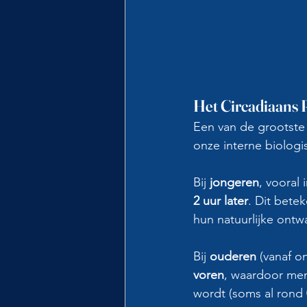
Het Circadiaans 
Een van de grootste o
onze interne biologis
Bij 
jongeren
, vooral
2 uur later
. Dit bete
hun natuurlijke ontw
Bij 
ouderen
 (vanaf o
voren
, waardoor men
wordt (soms al rond 