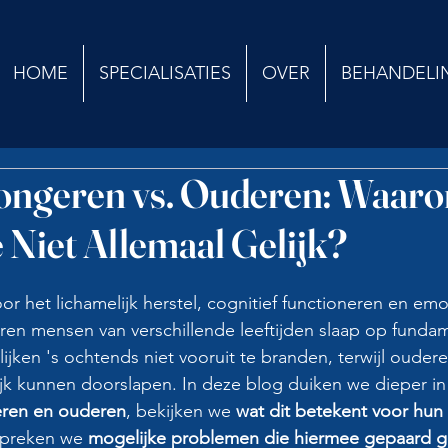
HOME
SPECIALISATIES
OVER
BEHANDELI
 Jongeren vs. Ouderen: Waar
Niet Allemaal Gelijk?
oor het lichamelijk herstel, cognitief functioneren en emo
ren mensen van verschillende leeftijden slaap op funda
ijken 's ochtends niet vooruit te branden, terwijl ouder
ijk kunnen doorslapen. In deze blog duiken we dieper in
geren en ouderen
, bekijken we 
wat dit betekent voor hun 
spreken we 
mogelijke problemen die hiermee gepaard g