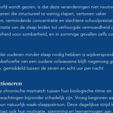
ofd wordt gezien, is dat deze veranderingen niet neutraal
eren die structureel te weinig slapen, vertonen vaker 
, verminderde concentratie en slechtere schoolprestatie
tatie van de slaap leiden tot verhoogde vermoeidheid 
heid voor somberheid, en in sommige gevallen zelfs co
dat ouderen minder slaap nodig hebben is wijdverspreid,
behoefte van een oudere volwassene blijft nagenoeg gel
, gemiddeld tussen de zeven en acht uur per nacht.
ctioneren
e chronische mismatch tussen hun biologische ritme en 
wachtingen bijzonder schadelijk zijn. Vroeg beginnen aa
 hun natuurlijk waak-slaappatroon. Deze dagelijkse strijd 
 tast ook hun motivatie, stemming en leervermogen aan.