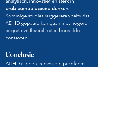
analytisch, innovatief en sterk in 
probleemoplossend denken
. 
Sommige studies suggereren zelfs dat 
ADHD gepaard kan gaan met hogere 
cognitieve flexibiliteit in bepaalde 
contexten.
Conclusie
ADHD is geen eenvoudig probleem 
van 
“te weinig aandacht”
. Moderne 
neuropsychologie toont steeds 
duidelijker dat ADHD gepaard gaat 
met verschillen in
 hoe 
hersennetwerken communiceren
, hoe 
motivatie wordt gereguleerd en hoe 
aandacht, emoties en prikkels worden 
verwerkt. Netwerken zoals het 
executieve controlenetwerk, het 
default mode network en het salience 