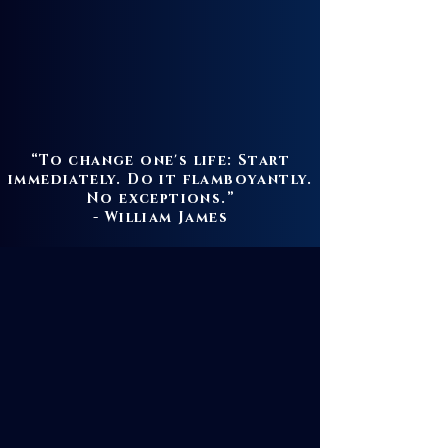
Meld je aan
“To change one's life: Start
immediately. Do it flamboyantly.
No exceptions.”
- William James
WAAROM E-PSYCHE?
​DOELGERICHTHEID